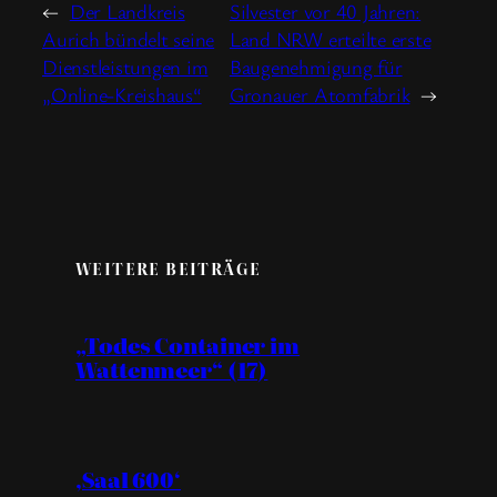
←
Der Landkreis
Silvester vor 40 Jahren:
Aurich bündelt seine
Land NRW erteilte erste
Dienstleistungen im
Baugenehmigung für
„Online-Kreishaus“
Gronauer Atomfabrik
→
WEITERE BEITRÄGE
„Todes Container im
Wattenmeer“ (17)
‚Saal 600‘