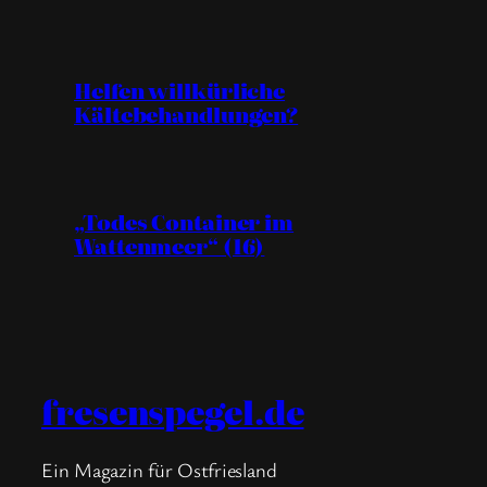
Helfen willkürliche
Kältebehandlungen?
„Todes Container im
Wattenmeer“ (16)
fresenspegel.de
Ein Magazin für Ostfriesland