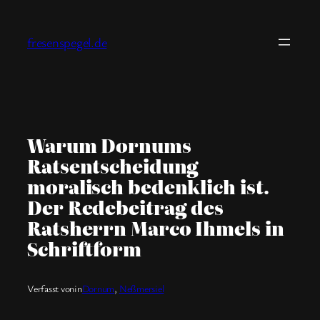
Zum
Inhalt
fresenspegel.de
springen
Warum Dornums
Ratsentscheidung
moralisch bedenklich ist.
Der Redebeitrag des
Ratsherrn Marco Ihmels in
Schriftform
Verfasst von
in
Dornum
, 
Neßmersiel