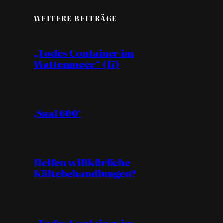
WEITERE BEITRÄGE
„Todes Container im
Wattenmeer“ (17)
‚Saal 600‘
Helfen willkürliche
Kältebehandlungen?
„Todes Container im