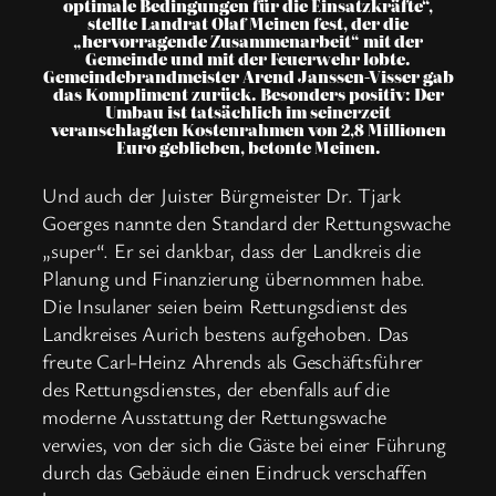
optimale Bedingungen für die Einsatzkräfte“,
stellte Landrat Olaf Meinen fest, der die
„hervorragende Zusammenarbeit“ mit der
Gemeinde und mit der Feuerwehr lobte.
Gemeindebrandmeister Arend Janssen-Visser gab
das Kompliment zurück. Besonders positiv: Der
Umbau ist tatsächlich im seinerzeit
veranschlagten Kostenrahmen von 2,8 Millionen
Euro geblieben, betonte Meinen.
Und auch der Juister Bürgmeister Dr. Tjark
Goerges nannte den Standard der Rettungswache
„super“. Er sei dankbar, dass der Landkreis die
Planung und Finanzierung übernommen habe.
Die Insulaner seien beim Rettungsdienst des
Landkreises Aurich bestens aufgehoben. Das
freute Carl-Heinz Ahrends als Geschäftsführer
des Rettungsdienstes, der ebenfalls auf die
moderne Ausstattung der Rettungswache
verwies, von der sich die Gäste bei einer Führung
durch das Gebäude einen Eindruck verschaffen