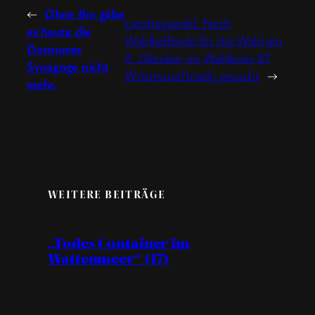
←
Ohne
Ihn gäbe
Landtagswahl: Noch
es heute die
Wahlhelfende für die Wahl am
Dornumer
9. Oktober im Wahlkreis 87
Synagoge nicht
Wittmund/Inseln gesucht
→
mehr.
WEITERE BEITRÄGE
„Todes Container im
Wattenmeer“ (17)