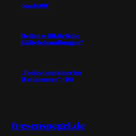
‚Saal 600‘
Helfen willkürliche
Kältebehandlungen?
„Todes Container im
Wattenmeer“ (16)
fresenspegel.de