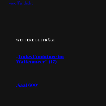
veröffentlicht
WEITERE BEITRÄGE
„Todes Container im
Wattenmeer“ (17)
‚Saal 600‘