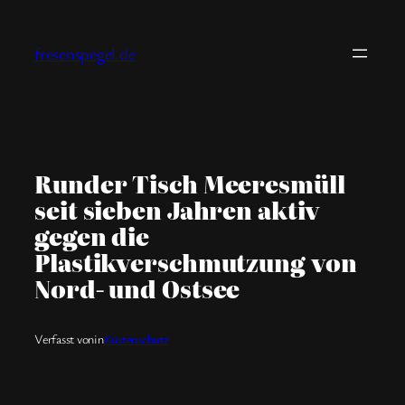
Zum
Inhalt
fresenspegel.de
springen
Runder Tisch Meeresmüll
seit sieben Jahren aktiv
gegen die
Plastikverschmutzung von
Nord- und Ostsee
Verfasst von
in
Küstenschutz