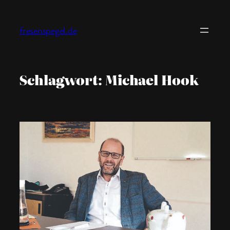
Zum
Inhalt
fresenspegel.de
springen
Schlagwort:
Michael Hook