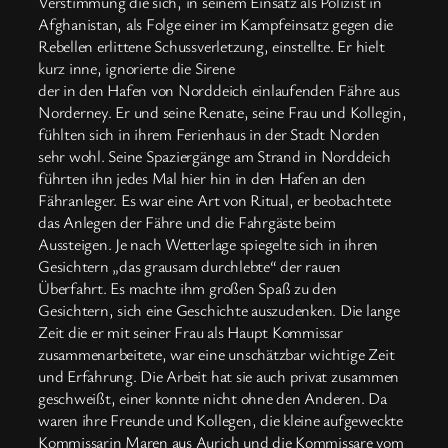
Verstimmung die sich, in seinem Einsatz als Polizist in
Afghanistan, als Folge einer im Kampfeinsatz gegen die
Rebellen erlittene Schussverletzung, einstellte. Er hielt
kurz inne, ignorierte die Sirene
der in den Hafen von Norddeich einlaufenden Fähre aus
Norderney. Er und seine Renate, seine Frau und Kollegin,
fühlten sich in ihrem Ferienhaus in der Stadt Norden
sehr wohl. Seine Spaziergänge am Strand in Norddeich
führten ihn jedes Mal hier hin in den Hafen an den
Fähranleger. Es war eine Art von Ritual, er beobachtete
das Anlegen der Fähre und die Fahrgäste beim
Aussteigen. Je nach Wetterlage spiegelte sich in ihren
Gesichtern „das grausam durchlebte“ der rauen
Überfahrt. Es machte ihm großen Spaß zu den
Gesichtern, sich eine Geschichte auszudenken. Die lange
Zeit die er mit seiner Frau als Haupt Kommissar
zusammenarbeitete, war eine unschätzbar wichtige Zeit
und Erfahrung. Die Arbeit hat sie auch privat zusammen
geschweißt, einer konnte nicht ohne den Anderen. Da
waren ihre Freunde und Kollegen, die kleine aufgeweckte
Kommissarin Maren aus Aurich und die Kommissare vom