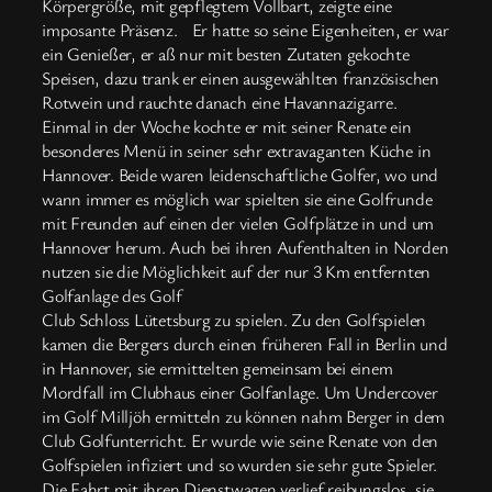
Körpergröße, mit gepflegtem Vollbart, zeigte eine
imposante Präsenz. Er hatte so seine Eigenheiten, er war
ein Genießer, er aß nur mit besten Zutaten gekochte
Speisen, dazu trank er einen ausgewählten französischen
Rotwein und rauchte danach eine Havannazigarre.
Einmal in der Woche kochte er mit seiner Renate ein
besonderes Menü in seiner sehr extravaganten Küche in
Hannover. Beide waren leidenschaftliche Golfer, wo und
wann immer es möglich war spielten sie eine Golfrunde
mit Freunden auf einen der vielen Golfplätze in und um
Hannover herum. Auch bei ihren Aufenthalten in Norden
nutzen sie die Möglichkeit auf der nur 3 Km entfernten
Golfanlage des Golf
Club Schloss Lütetsburg zu spielen. Zu den Golfspielen
kamen die Bergers durch einen früheren Fall in Berlin und
in Hannover, sie ermittelten gemeinsam bei einem
Mordfall im Clubhaus einer Golfanlage. Um Undercover
im Golf Milljöh ermitteln zu können nahm Berger in dem
Club Golfunterricht. Er wurde wie seine Renate von den
Golfspielen infiziert und so wurden sie sehr gute Spieler.
Die Fahrt mit ihren Dienstwagen verlief reibungslos, sie