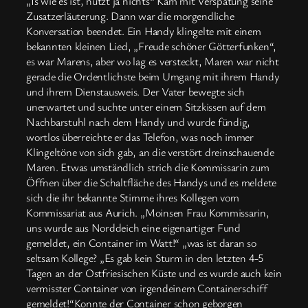
„Is wie es ist, nützt ja nichts“ Kam mit Verspätung seine
Zusatzerläuterung. Dann war die morgendliche
Konversation beendet. Ein Handy klingelte mit einem
bekannten kleinen Lied, „Freude schöner Götterfunken“,
es war Marens, aber wo lag es versteckt, Maren war nicht
gerade die Ordentlichste beim Umgang mit ihrem Handy
und ihrem Dienstausweis. Der Vater bewegte sich
unerwartet und suchte unter einem Sitzkissen auf dem
Nachbarstuhl nach dem Handy und wurde fündig,
wortlos überreichte er das Telefon, was noch immer
Klingeltöne von sich gab, an die verstört dreinschauende
Maren. Etwas umständlich strich die Kommissarin zum
Öffnen über die Schaltfläche des Handys und es meldete
sich die ihr bekannte Stimme ihres Kollegen vom
Kommissariat aus Aurich. „Moinsen Frau Kommissarin,
uns wurde aus Norddeich eine eigenartiger Fund
gemeldet, ein Container im Watt!“ „was ist daran so
seltsam Kollege? „Es gab kein Sturm in den letzten 4-5
Tagen an der Ostfriesischen Küste und es wurde auch kein
vermisster Container von irgendeinem Containerschiff
gemeldet!“Konnte der Container schon geborgen