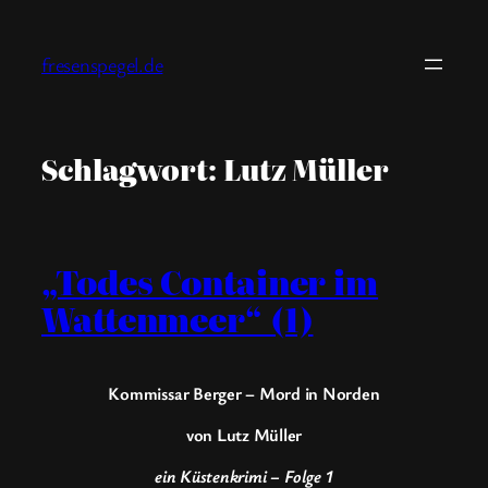
Zum
Inhalt
fresenspegel.de
springen
Schlagwort:
Lutz Müller
„Todes Container im
Wattenmeer“ (1)
Kommissar Berger – Mord in Norden
von Lutz Müller
ein Küstenkrimi – Folge 1