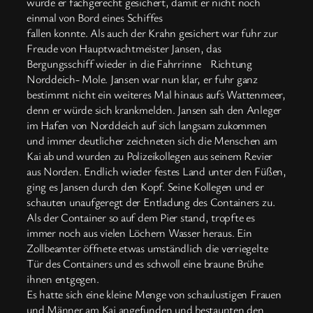
wurde er fachgerecht gesichert, damit er nicht noch
einmal von Bord eines Schiffes
fallen konnte. Als auch der Krahn gesichert war fuhr zur
Freude von Hauptwachtmeister Jansen, das
Bergungsschiff wieder in die Fahrrinne Richtung
Norddeich- Mole. Jansen war nun klar, er fuhr ganz
bestimmt nicht ein weiteres Mal hinaus aufs Wattenmeer,
denn er würde sich krankmelden. Jansen sah den Anleger
im Hafen von Norddeich auf sich langsam zukommen
und immer deutlicher zeichneten sich die Menschen am
Kai ab und wurden zu Polizeikollegen aus seinem Revier
aus Norden. Endlich wieder festes Land unter den Füßen,
ging es Jansen durch den Kopf. Seine Kollegen und er
schauten unaufgeregt der Entladung des Containers zu.
Als der Container so auf dem Pier stand, tropfte es
immer noch aus vielen Löchern Wasser heraus. Ein
Zollbeamter öffnete etwas umständlich die verriegelte
Tür des Containers und es schwoll eine braune Brühe
ihnen entgegen.
Es hatte sich eine kleine Menge von schaulustigen Frauen
und Männer am Kai angefunden und bestaunten den