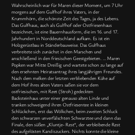
Wahrscheinlich war für Maren dieser Moment, um 7 Uhr
morgens auf dem Gulfhof ihres Vaters, in der
Krummhörn, die schönste Zeit des Tages, ja des Lebens.
Das Gulfhaus, auch als Gulfhof oder Ostfriesenhaus
bezeichnet, ist eine Bauernhausform, die im 16. und 17.
Jahrhundert in Norddeutschland aufkam. Es ist ein
Holzgerüstbau in Ständerbauweise. Das Gulfhaus
verbreitete sich zunächst in den Marschen und
anschließend in den friesischen Geestgebieten. … Maren
Popken war Mitte Dreißig und wartete schon zu lange auf
den ersehnten Heiratsantrag ihres langjährigen Freundes.
Nach dem melken der letzten verbliebenden Kühe auf
dem Hof ihres alten Vaters saßen sie vor dem
ostfriesischen, mit Reet (Stroh) gedeckten
Backsteinhaus unter einer genauso alten Linde und
tranken schweigend ihren Ostfriesentee in kleinen
Schlückchen, erst das Wölkchen, beim zweiten Schluck
den schwarzen unverfälschten Schwarztee und dann das
Finale, den süßen „Kluntje- Rest“, der verbleibende Rest
des aufgelösten Kandiszuckers. Nichts konnte die kleine