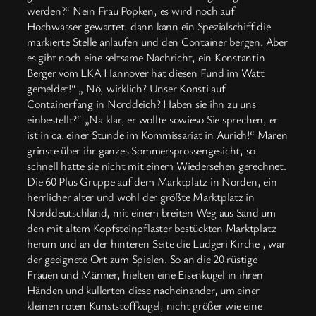
werden?“ Nein Frau Popken, es wird noch auf
Hochwasser gewartet, dann kann ein Spezialschiff die
markierte Stelle anlaufen und den Container bergen. Aber
es gibt noch eine seltsame Nachricht, ein Konstantin
Berger vom LKA Hannover hat diesen Fund im Watt
gemeldet!“ „ Nö, wirklich? Unser Konsti auf
Containerfang in Norddeich? Haben sie ihn zu uns
einbestellt?“ „Na klar, er wollte sowieso Sie sprechen, er
ist in ca. einer Stunde im Kommissariat in Aurich!“ Maren
grinste über ihr ganzes Sommersprossengesicht, so
schnell hatte sie nicht mit einem Wiedersehen gerechnet.
Die 60 Plus Gruppe auf dem Marktplatz in Norden, ein
herrlicher alter und wohl der größte Marktplatz in
Norddeutschland, mit einem breiten Weg aus Sand um
den mit altem Kopfsteinpflaster bestückten Marktplatz
herum und an der hinteren Seite die Ludgeri Kirche , war
der geeignete Ort zum Spielen. So an die 20 rüstige
Frauen und Männer, hielten eine Eisenkugel in ihren
Händen und kullerten diese nacheinander, um einer
kleinen roten Kunststoffkugel, nicht größer wie eine