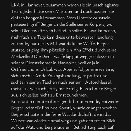
LKA in Hannover, zusammen waren sie ein unschlagbares
Team. Jeder hatte seine Marotten und doch passten sie
einfach kongenial zusammen. Vom Unterbewusstsein
gesteuert, griff Berger an die Stelle seines Körpers, wo
seine Dienstwaffe sich befinden sollte. Es war immer so,
mehrfach am Tage kam diese unterbewusste Handlung
zustande, nur dieses Mal war da keine Waffe. Berger
stutzte, es ging ihm plötzlich ein Aha Effekt durch seine
Merkzellen! Die Dienstwaffe lag gut weggeschlossen in
seinem Dienstzimmer in Hannover, weil er ja in
Ostfriesland in Urlaub war. Aber es folgte eine weitere,
sich anschließende Zwangshandlung, er prüfte und
suchte in seinen Taschen nach seinem Autoschlüssel,
meistens, wie auch jetzt, mit Erfolg. Es zeichnete Berger
aus, sich selbst nicht zu Ernst zunehmen.
Konstantin nannten ihn eigentlich nur Fremde, entweder
Berger, oder für Freunde Konsti, wurde er angesprochen.
Berger schaute in die ferne Wattlandschaft, denn das
Wasser war wieder einmal weg und gab den freien Blick
auf das Watt und bei genauerer Betrachtung auch auf