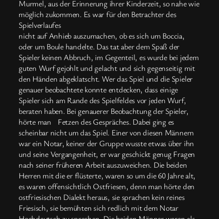
Murmel, aus der Erinnerung ihrer Kinderzeit, so nahe wie
möglich zukommen. Es war für den Betrachter des
Spielverlaufes
nicht auf Anhieb auszumachen, ob es sich um Boccia,
oder um Boule handelte. Das tat aber dem Spaß der
Spieler keinen Abbruch, im Gegenteil, es wurde bei jedem
guten Wurf gejohlt und gelacht und sich gegenseitig mit
den Händen abgeklatscht. Wer das Spiel und die Spieler
genauer beobachtete konnte entdecken, dass einige
Spieler sich am Rande des Spielfeldes vor jeden Wurf,
beraten haben. Bei genauerer Beobachtung der Spieler,
hörte man Fetzen des Gespräches. Dabei ging es
scheinbar nicht um das Spiel. Einer von diesen Männern
war ein Notar, keiner der Gruppe wusste etwas über ihn
und seine Vergangenheit, er war geschickt genug Fragen
nach seiner früheren Arbeit auszuweichen. Die beiden
Herren mit die er flüsterte, waren so um die 60 Jahre alt,
es waren offensichtlich Ostfriesen, denn man hörte den
ostfriesischen Dialekt heraus, sie sprachen kein reines
Friesisch, sie bemühten sich redlich mit dem Notar
Hochdeutsch zu sprechen. Die beiden Männer waren als