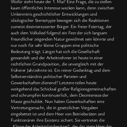
Wofür steht heute der 1. Mai? Eine Frage, die zu stellen
kaum öffentliches Interesse wecken kann, denn zwischen
Unkenntnis geschichtlicher Entwicklungen und
idiologischer Stereotypie bewegen sich die Reaktionen
zumeist desinteressierter Bürger. Ein freier Feiertag, der
auch dem Volkslied folgend ein Fest der sich langsam
freundlicher zeigenden Natur gewidmet sein könnte und
nur noch für sehr kleine Gruppen eine politische
Bedeutung trägt. Längst hat sich die Gesellschaft
gewandelt und der Arbeitnehmer ist heute in einer
rechtlichen Grundposition, die unvergleich mit der
früherer Jahrzehnte ist. Ein reiner Gedenktag und dem
Selbstverständnis politischer Parteien und
Gewerkschaften dienend? Letztere teilen heute
weitgehend das Schicksal großer Religionsgemeinschaften
und schrumpfen kontinuierlich, dem Desinteresse der
Masse geschuldet. Nun haben Gewerkschaften eine
Vertretungsmacht, die in gesetzlichen Vorgaben
eingebettet ist und dem Heer von Betriebsräten und
Funktionären ihre Existenz sichert. Sie vertreten die
„Klasse der Arbeitsplatzbesitzer“, der das stete Heer der